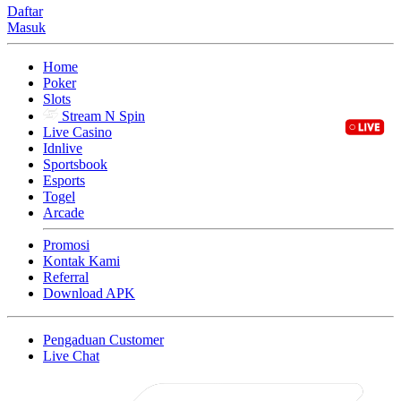
Daftar
Masuk
Home
Poker
Slots
Stream N Spin
Live Casino
Idnlive
Sportsbook
Esports
Togel
Arcade
Promosi
Kontak Kami
Referral
Download APK
Pengaduan Customer
Live Chat