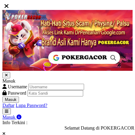
Masuk
Username
Password
Masuk
Daftar
Lupa Password?
Masuk
Info Terkini :
Selamat Datang di POKERGACOR Login, Dafta