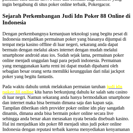
ingin bergabung di situs poker online terbaik, Pokergacor.
Sejarah Perkembangan Judi Idn Poker 88 Online di
Indonesia
Dengan perkembangnya kemanjuan teknologi yang begitu pesat di
Indonesia menjadikan permainan poker yang biasanya dijumpai di
tempat meja kasino offline di luar negeri, sekarang anda dapat
bermain dengan melalui akses internet dengan mudah melalui
smartphone android atau ios. Sudah sejak lama, permainan poker
online menjadi unggulan bagi para pejudi indonesia. Permainan
yang menggunakan kartu remi ini dapat mudah dipahami oleh
sebagian besar orang serta memiliki keunggulan dari nilai jackpot
poker yang begitu fantastis.
Pada waktu dahulu untuk melakukan permaian taruhan
judi idn
poker 88 online
kita harus berkunjung dahulu ke salah satu casino
di luar negri. Namun sekarang anda hanya bermodalkan smartphone
dan internet maka bisa bermain dimana saja dan kapan saja.
Tampilan diberikan oleh provider poker online idn play sangatlah
dinamis, dimana anda bisa bermain poker online secara live
sehingga anda benar akan merasakan nyata berada disebuah kasino.
Hal ini menjadikan idn poker 88 menjadi situs judi poker online
Indonesia dengan reputasi terbaik karena menyediakan kenyamanan