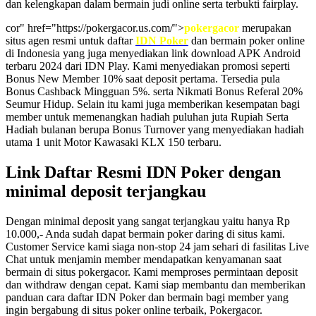
dan kelengkapan dalam bermain judi online serta terbukti fairplay.
cor" href="https://pokergacor.us.com/">
pokergacor
merupakan
situs agen resmi untuk daftar
IDN Poker
dan bermain poker online
di Indonesia yang juga menyediakan link download APK Android
terbaru 2024 dari IDN Play. Kami menyediakan promosi seperti
Bonus New Member 10% saat deposit pertama. Tersedia pula
Bonus Cashback Mingguan 5%. serta Nikmati Bonus Referal 20%
Seumur Hidup. Selain itu kami juga memberikan kesempatan bagi
member untuk memenangkan hadiah puluhan juta Rupiah Serta
Hadiah bulanan berupa Bonus Turnover yang menyediakan hadiah
utama 1 unit Motor Kawasaki KLX 150 terbaru.
Link Daftar Resmi IDN Poker dengan
minimal deposit terjangkau
Dengan minimal deposit yang sangat terjangkau yaitu hanya Rp
10.000,- Anda sudah dapat bermain poker daring di situs kami.
Customer Service kami siaga non-stop 24 jam sehari di fasilitas Live
Chat untuk menjamin member mendapatkan kenyamanan saat
bermain di situs pokergacor. Kami memproses permintaan deposit
dan withdraw dengan cepat. Kami siap membantu dan memberikan
panduan cara daftar IDN Poker dan bermain bagi member yang
ingin bergabung di situs poker online terbaik, Pokergacor.