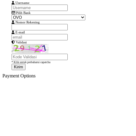
Username
Pilih Bank
Nomor Rekening
E-mail
Validasi
* Klik untuk perbaharui capatcha
Kirim
Payment Options