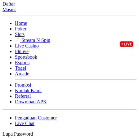
Daftar
Masuk
Home
Poker
Slots
Stream N Spin
Live Casino
Idnlive
Sportsbook
Esports
Togel
Arcade
Promosi
Kontak Kami
Referral
Download APK
Pengaduan Customer
Live Chat
Lupa Password